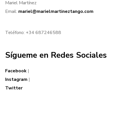
Mariel Martínez
Email:
mariel@marielmartineztango.com
I need to register
|
Lost your password?
Teléfono: +34 687246588
Sígueme en Redes Sociales
Facebook
|
Instagram
|
Twitter