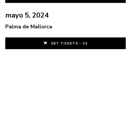
mayo 5, 2024
Palma de Mallorca
GET TICKETS - 32
Login
Username or email address
*
Password
*