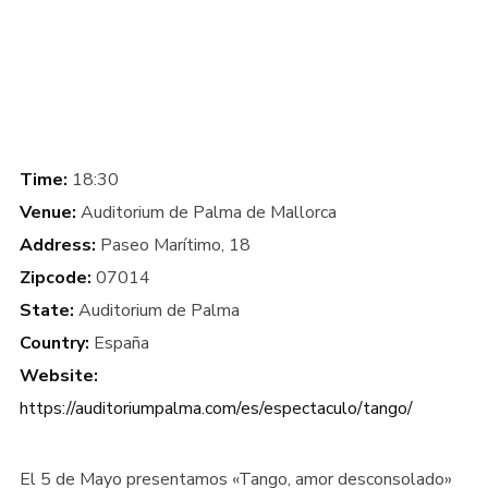
Remember me
Time:
18:30
Venue:
Auditorium de Palma de Mallorca
Address:
Paseo Marítimo, 18
Zipcode:
07014
I need to register
|
Lost your password?
State:
Auditorium de Palma
Country:
España
Website:
https://auditoriumpalma.com/es/espectaculo/tango/
El 5 de Mayo presentamos «Tango, amor desconsolado»