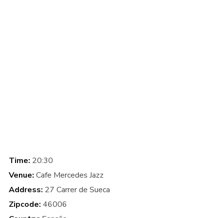
Remember me
I need to register
|
Lost your password?
Time:
20:30
Venue:
Cafe Mercedes Jazz
Address:
27 Carrer de Sueca
Zipcode:
46006