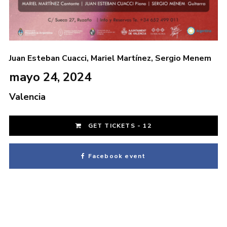
Juan Esteban Cuacci
,
Mariel Martínez
,
Sergio Menem
mayo 24, 2024
Valencia
GET TICKETS - 12
Login
Facebook event
Username or email address
*
Password
*