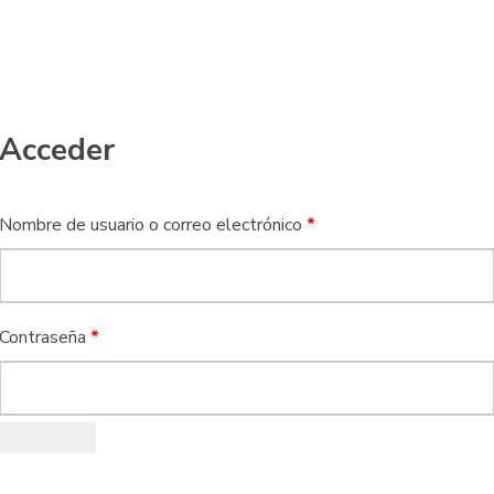
Acceder
Obligatorio
Nombre de usuario o correo electrónico
*
Obligatorio
Contraseña
*
Login
Username or email address
*