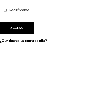
Recuérdame
Password
*
ACCESO
¿Olvidaste la contraseña?
Remember me
I need to register
|
Lost your password?