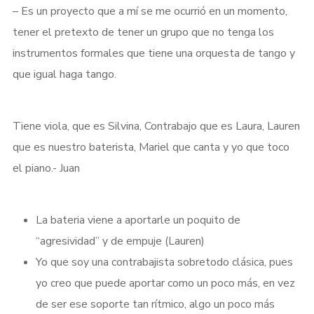
Login
– Es un proyecto que a mí se me ocurrió en un momento,
tener el pretexto de tener un grupo que no tenga los
Username or email address
*
instrumentos formales que tiene una orquesta de tango y
que igual haga tango.
Tiene viola, que es Silvina, Contrabajo que es Laura, Lauren
Password
*
que es nuestro baterista, Mariel que canta y yo que toco
el piano.- Juan
La bateria viene a aportarle un poquito de
Remember me
“agresividad” y de empuje (Lauren)
Yo que soy una contrabajista sobretodo clásica, pues
yo creo que puede aportar como un poco más, en vez
de ser ese soporte tan rítmico, algo un poco más